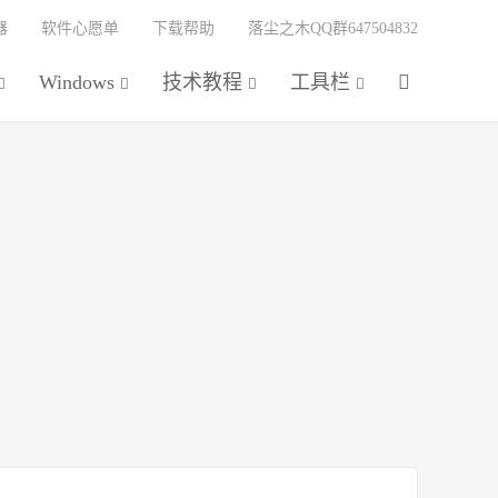
器
软件心愿单
下载帮助
落尘之木QQ群647504832
Windows
技术教程
工具栏