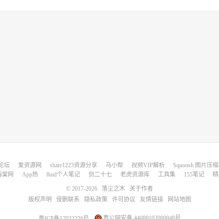
论坛
爱资源网
share1223资源分享
马小帮
视频VIP解析
Squoosh 图片压
海棠网
App热
8uid个人笔记
剑二十七
老虎资源库
工具集
155笔记
精
© 2017-2026
落尘之木
关于作者
版权声明
侵删联系
隐私政策
许可协议
友情链接
网站地图
粤ICP备17032226号
粤公网安备 44088102000048号