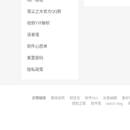
落尘之木官方QQ群
视频VIP解析
读者墙
软件心愿单
重置密码
隐私政策
友情链接
果核剥壳
轻狂志
软件No1
吾爱破解
爱好
绿软之家
软件库
mefcl's blog