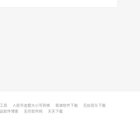
缩工具
人民币金额大小写转换
靠谱软件下载
无损音乐下载
品软件博客
无尽软件网
天天下载