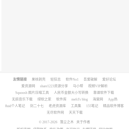
友情链接
果核剥壳
轻狂志
软件No1
吾爱破解
爱好论坛
爱资源网
share1223资源分享
马小帮
视频VIP解析
Squoosh 图片压缩工具
人民币金额大小写转换
靠谱软件下载
无损音乐下载
绿软之家
软件库
mefcl's blog
海棠网
App热
8uid个人笔记
剑二十七
老虎资源库
工具集
155笔记
精品软件博客
无尽软件网
天天下载
© 2017-2026
落尘之木
关于作者