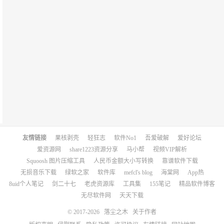
友情链接
果核剥壳
轻狂志
软件No1
吾爱破解
爱好论坛
爱资源网
share1223资源分享
马小帮
视频VIP解析
Squoosh 图片压缩工具
人民币金额大小写转换
靠谱软件下载
无损音乐下载
绿软之家
软件库
mefcl's blog
海棠网
App热
8uid个人笔记
剑二十七
老虎资源库
工具集
155笔记
精品软件博客
无尽软件网
天天下载
© 2017-2026
落尘之木
关于作者