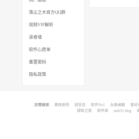
落尘之木官方QQ群
视频VIP解析
读者墙
软件心愿单
重置密码
隐私政策
友情链接
果核剥壳
轻狂志
软件No1
吾爱破解
爱好
绿软之家
软件库
mefcl's blog