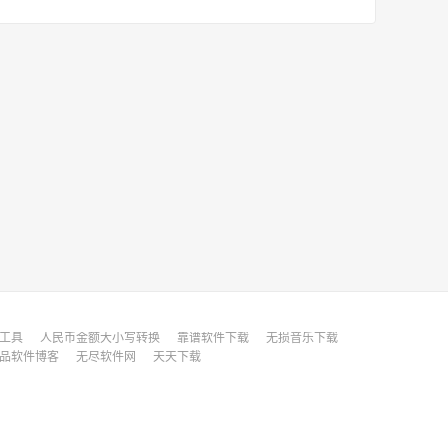
缩工具
人民币金额大小写转换
靠谱软件下载
无损音乐下载
品软件博客
无尽软件网
天天下载