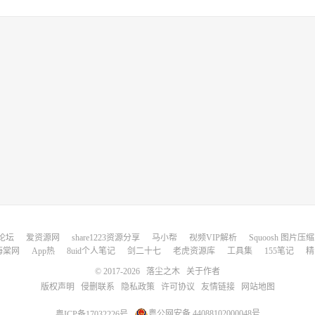
论坛
爱资源网
share1223资源分享
马小帮
视频VIP解析
Squoosh 图片压
海棠网
App热
8uid个人笔记
剑二十七
老虎资源库
工具集
155笔记
精
© 2017-2026
落尘之木
关于作者
版权声明
侵删联系
隐私政策
许可协议
友情链接
网站地图
粤ICP备17032226号
粤公网安备 44088102000048号