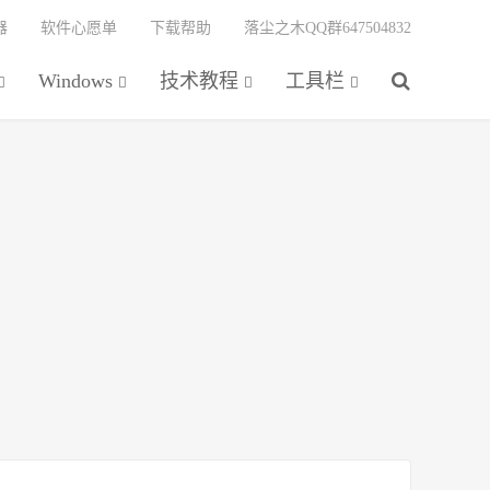
器
软件心愿单
下载帮助
落尘之木QQ群647504832
Windows
技术教程
工具栏