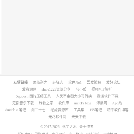
友情链接
果核剥壳
轻狂志
软件No1
吾爱破解
爱好论坛
爱资源网
share1223资源分享
马小帮
视频VIP解析
Squoosh 图片压缩工具
人民币金额大小写转换
靠谱软件下载
无损音乐下载
绿软之家
软件库
mefcl's blog
海棠网
App热
8uid个人笔记
剑二十七
老虎资源库
工具集
155笔记
精品软件博客
无尽软件网
天天下载
© 2017-2026
落尘之木
关于作者